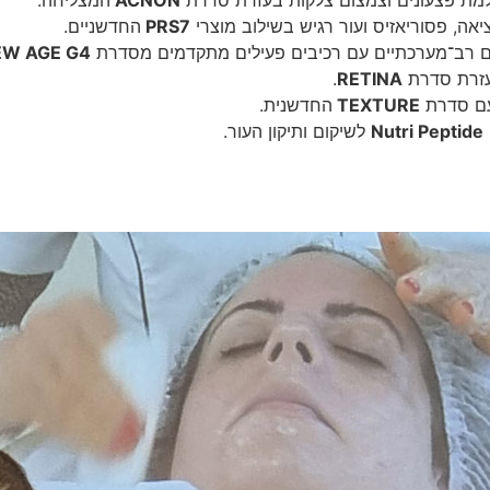
למת פצעונים וצמצום צלקות בעזרת סדרת
ACNON
המצליחה.
יאה, פסוריאזיס ועור רגיש בשילוב מוצרי
PRS7
החדשניים.
ם רב־מערכתיים עם רכיבים פעילים מתקדמים מסדרת
EW AGE G4
בעזרת סדרת
RETINA
.
 עם סדרת
TEXTURE
החדשנית.
Nutri Peptide
לשיקום ותיקון העור.