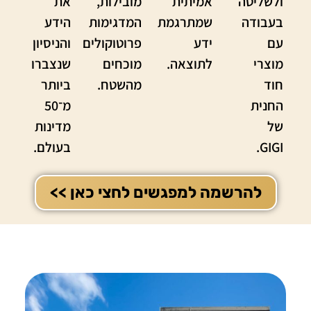
ולשליטה
אמיתית
מובילות,
את
בעבודה
שמתרגמת
המדגימות
הידע
עם
ידע
פרוטוקולים
והניסיון
מוצרי
לתוצאה.
מוכחים
שנצברו
חוד
מהשטח.
ביותר
החנית
מ־50
של
מדינות
GIGI.
בעולם.
להרשמה למפגשים לחצי כאן >>