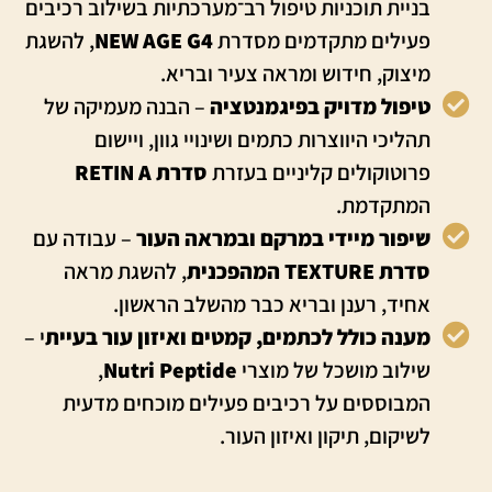
בניית תוכניות טיפול רב־מערכתיות בשילוב רכיבים
פעילים מתקדמים מסדרת
NEW AGE G4
, להשגת
מיצוק, חידוש ומראה צעיר ובריא.
טיפול מדויק בפיגמנטציה
– הבנה מעמיקה של
תהליכי היווצרות כתמים ושינויי גוון, ויישום
פרוטוקולים קליניים בעזרת
סדרת RETIN A
המתקדמת.
שיפור מיידי במרקם ובמראה העור
– עבודה עם
סדרת TEXTURE המהפכנית
, להשגת מראה
אחיד, רענן ובריא כבר מהשלב הראשון.
מענה כולל לכתמים, קמטים ואיזון עור בעיית
י –
שילוב מושכל של מוצרי
Nutri Peptide
,
המבוססים על רכיבים פעילים מוכחים מדעית
לשיקום, תיקון ואיזון העור.