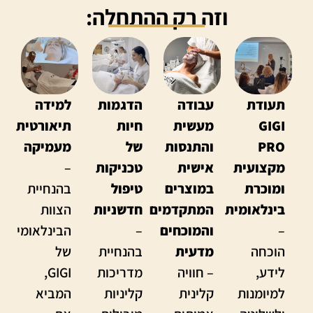
וזה רק ההתחלה:
תעודת
עבודה
הדגמות
למידה
GIGI
מעשית
חיות
תיאורטית
PRO
והתנסות
של
מעמיקה
מקצועית
אישית
טכניקות
–
ומוכרת
במוצרים
טיפול
בהנחיית
בינלאומית
המתקדמים
חדשניות
הצוות
–
והמוכחים
–
הבינלאומי
הוכחה
מדעית
בהנחיית
של
לידע,
– חוויה
מדריכות
GIGI,
למיומנות
קלינית
קליניות
המביא