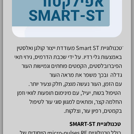
ֿטכנולוגיית Smart ST מעודדת ייצור קולגן ואלסטין
באמצעות גלי רדיו. על ידי שכבת הדרמיס, גירוי תאי
הפיברובלסטים, הקמטים פוחתים וגמישות העור
גדלה ובכך משפר את מראה העור
עם הזמן, העור נעשה מוצק, חלק וצעיר יותר.
הטיפול בטוח, יעיל, עם מינימום תופעות לוואי וזמן
החלמה קצר, ומתאים למגוון סוגי עור לטיפול
בקמטים, רפיון עור, וצלקות.
טכנולוגיית SMART-ST
כולל טכנולוגיית micro-pulses RF הייחודית של