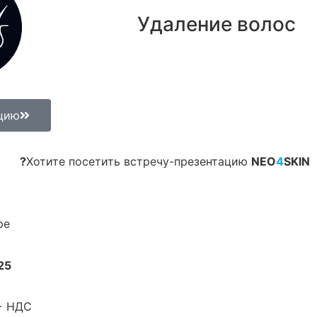
Удаление волос
ацию
Хотите посетить встречу-презентацию
NEO
4
SKIN?
е?
5 •
+ НДС