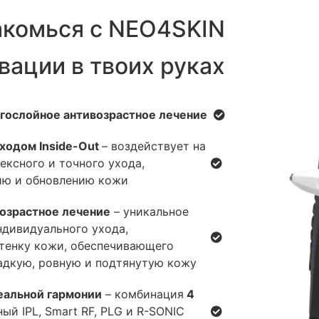
акомься с NEO4SKIN
вации в твоих руках
гослойное антивозрастное лечение
ходом Inside-Out
– воздействует на
ексного и точного ухода,
ю и обновлению кожи!
озрастное лечение
– уникальное
ндивидуального ухода,
ттенку кожи, обеспечивающего
адкую, ровную и подтянутую кожу!
– комбинация
4 передовые технологии в идеальной гармонии
й IPL, Smart RF, PLG и R-SONIC