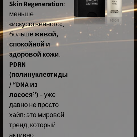
Skin Regeneration
:
меньше
«искусственного»,
больше
живой,
спокойной и
здоровой кожи
.
PDRN
(полинуклеотиды
/ “DNA из
лосося”)
– уже
давно не просто
хайп: это мировой
тренд, который
активно