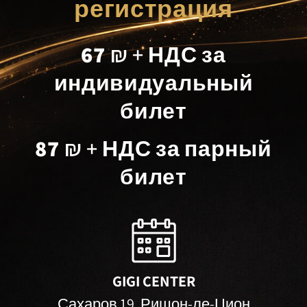
регистрация
67
₪ + НДС за
индивидуальный
билет
87
₪ + НДС за парный
билет
GIGI CENTER
Сахаров 19, Ришон-ле-Цион