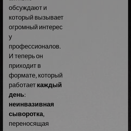
обсуждают и
который вызывает
огромный интерес
у
профессионалов.
И теперь он
приходит в
формате, который
работает
каждый
день
:
неинвазивная
сыворотка
,
переносящая