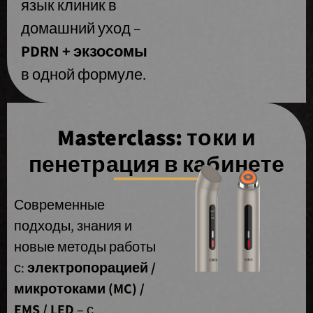
язык клиник в
домашний уход –
PDRN + экзосомы
в одной формуле.
Masterclass: токи и
пенетрация в кабинете
Современные
подходы, знания и
новые методы работы
с:
электропорацией /
микротоками (MC) /
EMS / LED
– с