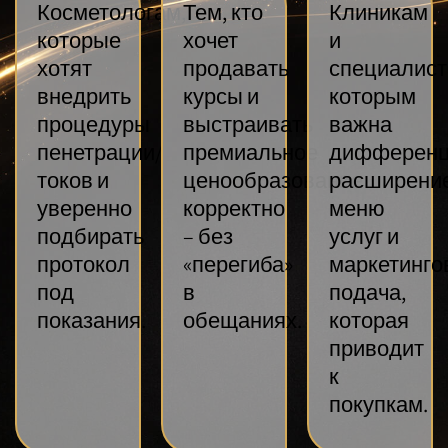
Косметологам,
Тем, кто
Клиникам
которые
хочет
и
хотят
продавать
специалист
внедрить
курсы и
которым
процедуры
выстраивать
важна
пенетрации/
премиальное
дифференц
токов и
ценообразование
расширени
уверенно
корректно
меню
подбирать
– без
услуг и
протокол
«перегиба»
маркетинго
под
в
подача,
показания.
обещаниях.
которая
приводит
к
покупкам.