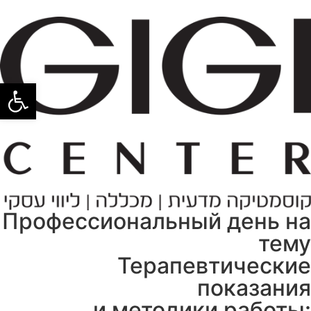
פתח סרגל
Профессиональный день на
тему
Терапевтические
показания
и методики работы: