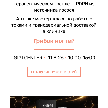
терапевтическом тренде — PDRN из
источника лосося
А также мастер-класс по работе с
токами и трансдермальной доставкой
в клинике
Грибок ногтей
GIGI CENTER
•
11.8.26
•
10:00-15:00
לפרטים נוספים והרשמה